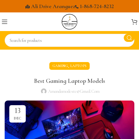
Ali Drive Aranguez
1-868-724-8232
,
GAMING
LAPTOPS
Best Gaming Laptop Models
Amandamodeste@gmail.com
13
DEC