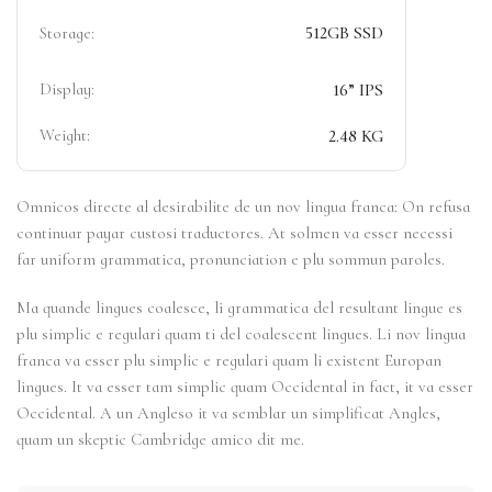
512GB SSD
Storage:
Display:
16” IPS
Weight:
2.48 KG
Omnicos directe al desirabilite de un nov lingua franca: On refusa
continuar payar custosi traductores. At solmen va esser necessi
far uniform grammatica, pronunciation e plu sommun paroles.
Ma quande lingues coalesce, li grammatica del resultant lingue es
plu simplic e regulari quam ti del coalescent lingues. Li nov lingua
franca va esser plu simplic e regulari quam li existent Europan
lingues. It va esser tam simplic quam Occidental in fact, it va esser
Occidental. A un Angleso it va semblar un simplificat Angles,
quam un skeptic Cambridge amico dit me.