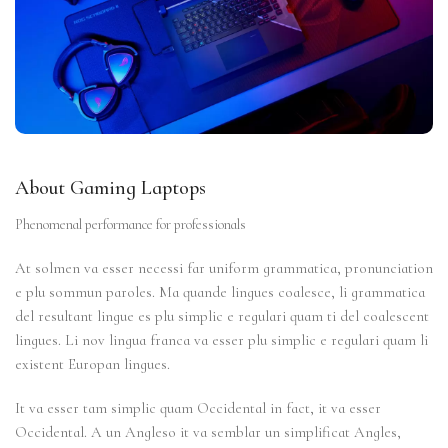
About Gaming Laptops
Phenomenal performance for professionals
At solmen va esser necessi far uniform grammatica, pronunciation
e plu sommun paroles. Ma quande lingues coalesce, li grammatica
del resultant lingue es plu simplic e regulari quam ti del coalescent
lingues. Li nov lingua franca va esser plu simplic e regulari quam li
existent Europan lingues.
It va esser tam simplic quam Occidental in fact, it va esser
Occidental. A un Angleso it va semblar un simplificat Angles,