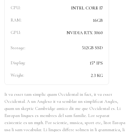
CPU:
INTEL CORE I7
RAM:
16GB
GPU:
NVIDIA RTX 3060
512GB SSD
Storage:
Display:
15” IPS
Weight:
2.3 KG
It va esser tam simplic quam Occidental in fact, it va esser
Occidental. A un Angleso it va semblar un simplificat Angles,
quam un skeptic Cambridge amico dit me que Occidental es. Li
Europan lingues es membres del sam familie. Lor separat
existentie es un myth. Por scientie, musica, sport etc, litot Europa
usa li sam vocabular. Li lingues differe solmen in li grammatica, li