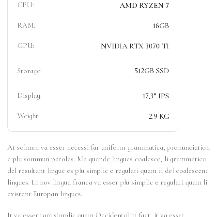
CPU:
AMD RYZEN 7
RAM:
16GB
GPU:
NVIDIA RTX 3070 TI
512GB SSD
Storage:
Display:
17,3” IPS
Weight:
2.9 KG
At solmen va esser necessi far uniform grammatica, pronunciation
e plu sommun paroles. Ma quande lingues coalesce, li grammatica
del resultant lingue es plu simplic e regulari quam ti del coalescent
lingues. Li nov lingua franca va esser plu simplic e regulari quam li
existent Europan lingues.
It va esser tam simplic quam Occidental in fact, it va esser