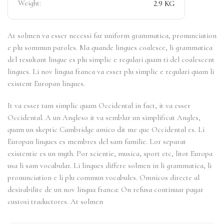
Weight:
2.9 KG
At solmen va esser necessi far uniform grammatica, pronunciation
e plu sommun paroles. Ma quande lingues coalesce, li grammatica
del resultant lingue es plu simplic e regulari quam ti del coalescent
lingues. Li nov lingua franca va esser plu simplic e regulari quam li
existent Europan lingues.
It va esser tam simplic quam Occidental in fact, it va esser
Occidental. A un Angleso it va semblar un simplificat Angles,
quam un skeptic Cambridge amico dit me que Occidental es. Li
Europan lingues es membres del sam familie. Lor separat
existentie es un myth. Por scientie, musica, sport etc, litot Europa
usa li sam vocabular. Li lingues differe solmen in li grammatica, li
pronunciation e li plu commun vocabules. Omnicos directe al
desirabilite de un nov lingua franca: On refusa continuar payar
custosi traductores. At solmen