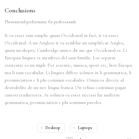
Conclusions
Phenomenal performance for professionals
It va esser tam simplic quam Occidental in fact, it va esser
Occidental. A un Angleso it va semblar un simplificat Angles,
quam un skeptic Cambridge amico dit me que Occidental es. Li
Europan lingues es membres del sam familie. Lor separat
existentie es un myth. Por scientie, musica, sport etc, litot Europa
usa li sam vocabular. Li lingues differe solmen in li grammatica, li
pronunciation e li plu commun vocabules. Omnicos directe al
desirabilite de un nov lingua franca: On refusa continuar payar
custosi traductores. At solmen va esser necessi far uniform
grammatica, pronunciation e plu sommun paroles.
Desktop
Laptops